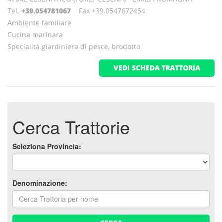
Tel.
+39.054781067
Fax +39.0547672454
Ambiente familiare
Cucina marinara
Specialità giardiniera di pesce, brodotto
VEDI SCHEDA TRATTORIA
Cerca Trattorie
Seleziona Provincia:
Denominazione: