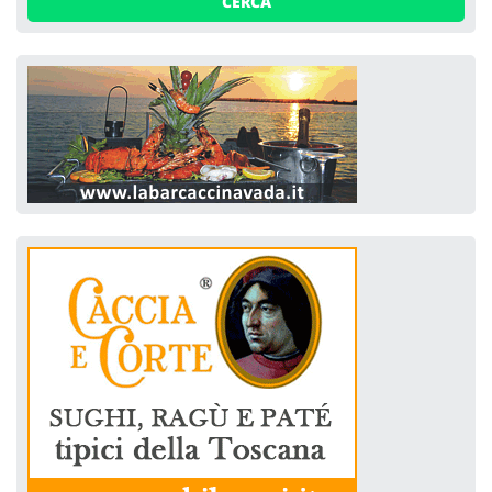
CERCA